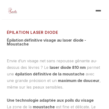
Accueil
ÉPILATION LASER DIODE
À propos
Épilation définitive visage au laser diode -
Moustache
Prestations
Formations
Envie d’un visage net sans repousse gênante au-
dessus des lèvres ? Le
laser diode 810 nm
permet
Carte cadeau
une
épilation définitive de la moustache
avec
une grande précision et un
maximum de douceur
,
Actualités
même sur les peaux sensibles.
Contact
Une technologie adaptée aux poils du visage
La zone de la
moustache
est fine et délicate. Le